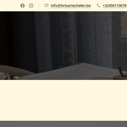
info@brisamechelen.be
+32456110678